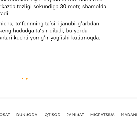
kazda tezligi sekundiga 30 metr, shamolda
adi.
hicha, to‘fonnning ta’siri janubi-g‘arbdan
keng hududga ta’sir qiladi, bu yerda
lari kuchli yomg‘ir yog‘ishi kutilmoqda.
YOSAT
DUNYODA
IQTISOD
JAMIYAT
MIGRATSIYA
MADANI