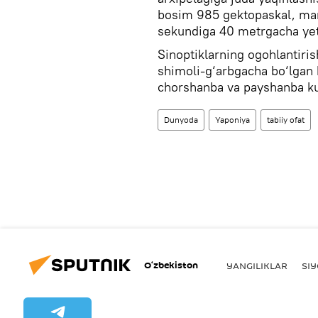
bosim 985 gektopaskal, mar
sekundiga 40 metrgacha yet
Sinoptiklarning ogohlantiris
shimoli-g‘arbgacha bo‘lgan 
chorshanba va payshanba kun
Dunyoda
Yaponiya
tabiiy ofat
O‘zbekiston
YANGILIKLAR
SI