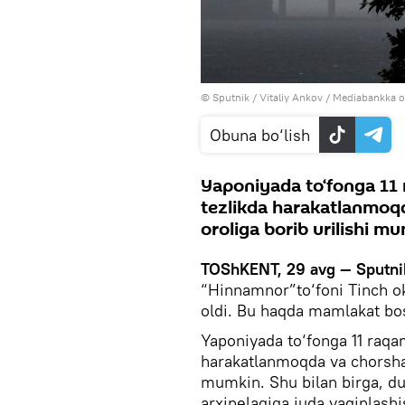
© Sputnik / Vitaliy Ankov
/
Mediabankka o
Obuna bo‘lish
Yaponiyada to‘fonga 11 r
tezlikda harakatlanmoq
oroliga borib urilishi m
TOShKENT, 29 avg — Sputni
“Hinnamnor”to‘foni Tinch o
oldi. Bu haqda mamlakat b
Yaponiyada to‘fonga 11 raqam
harakatlanmoqda va chorshan
mumkin. Shu bilan birga, d
arxipelagiga juda yaqinlash