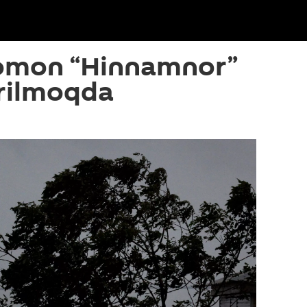
omon “Hinnamnor”
irilmoqda