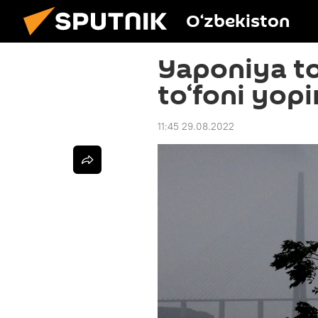
O‘zbekiston
Yaponiya t
to‘foni yop
11:45 29.08.2022