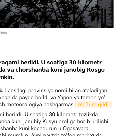
‘tish
aqami berildi. U soatiga 30 kilometr
da va chorshanba kuni janubiy Kusyu
umkin.
k.
Laosdagi provinsiya nomi bilan ataladigan
keanida paydo bo‘ldi va Yaponiya tomon yo‘l
osh meteorologiya boshqarmasi
 ma’lum qildi.
i berildi. U soatiga 30 kilometr tezlikda
ba kuni janubiy Kusyu oroliga borib urilishi
ushanba kuni kechqurun u Ogasavara
ishi mumkin. Ayni paytda to‘fon markazida