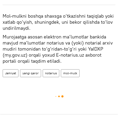
Mol-mulkni boshqa shaxsga o‘tkazishni taqiqlab yoki
xatlab qo‘yish, shuningdek, uni bekor qilishda to‘lov
undirilmaydi.
Murojaatga asosan elektron ma’lumotlar bankida
mavjud ma’lumotlar notarius va (yoki) notarial arxiv
mudiri tomonidan to‘g‘ridan-to‘g‘ri yoki YaIDXP
(my.gov.uz) orqali yoxud E-notarius.uz axborot
portali orqali taqdim etiladi.
Jamiyat
yangi qaror
notarius
mol-mulk