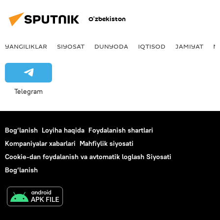
O‘zbekiston
YANGILIKLAR
SIYOSAT
DUNYODA
IQTISOD
JAMIYAT
M
Telegram
Bog‘lanish
Loyiha haqida
Foydalanish shartlari
Kompaniyalar xabarlari
Mahfiylik siyosati
Cookie-dan foydalanish va avtomatik loglash Siyosati
Bog‘lanish