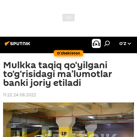
O’Z
O‘zbekiston
Mulkka taqiq qo‘yilgani
to‘g‘risidagi ma’lumotlar
banki joriy etiladi
11:22 24.08.2022