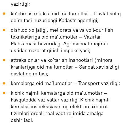
vazirligi;
ko‘chmas mulkka oid ma’lumotlar – Davlat soliq
qo‘mitasi huzuridagi Kadastr agentligi;
qishloq xo‘jaligi, melioratsiya va yo‘l-qurilish
texnikalariga oid ma’lumotlar – Vazirlar
Mahkamasi huzuridagi Agrosanoat majmui
ustidan nazorat qilish inspeksiyasi;
attraksionlar va ko‘tarish inshootlari (minora
kranlari)ga oid ma’lumotlar – Sanoat xavfsizligi
davlat qo‘mitasi;
kemalarga oid ma’lumotlar – Transport vazirligi;
kichik hajmli kemalarga oid ma’lumotlar –
Favqulodda vaziyatlar vazirligi Kichik hajmli
kemalar inspeksiyasining elektron axborot
tizimlari orqali real vaqt rejimida amalga
oshiriladi.