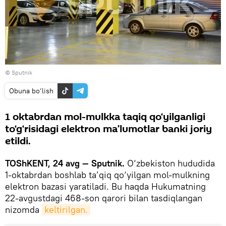
© Sputnik
Obuna bo‘lish
1 oktabrdan mol-mulkka taqiq qo‘yilganligi
to‘g‘risidagi elektron ma’lumotlar banki joriy
etildi.
TOShKENT, 24 avg — Sputnik.
O‘zbekiston hududida
1-oktabrdan boshlab ta’qiq qo‘yilgan mol-mulkning
elektron bazasi yaratiladi. Bu haqda Hukumatning
22-avgustdagi 468-son qarori bilan tasdiqlangan
nizomda
keltirilgan.