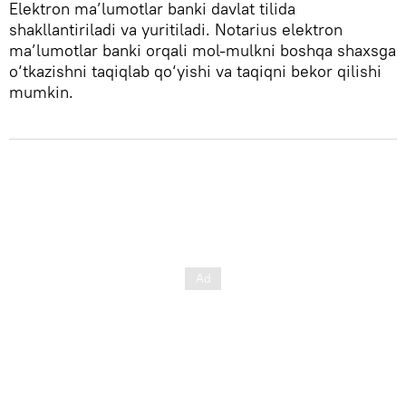
Elektron ma’lumotlar banki davlat tilida
shakllantiriladi va yuritiladi. Notarius elektron
ma’lumotlar banki orqali mol-mulkni boshqa shaxsga
o‘tkazishni taqiqlab qo‘yishi va taqiqni bekor qilishi
mumkin.