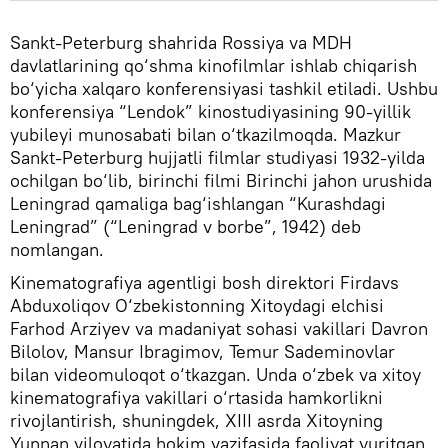
Sankt-Peterburg shahrida Rossiya va MDH
davlatlarining qo‘shma kinofilmlar ishlab chiqarish
bo‘yicha xalqaro konferensiyasi tashkil etiladi. Ushbu
konferensiya “Lendok” kinostudiyasining 90-yillik
yubileyi munosabati bilan o‘tkazilmoqda. Mazkur
Sankt-Peterburg hujjatli filmlar studiyasi 1932-yilda
ochilgan bo‘lib, birinchi filmi Birinchi jahon urushida
Leningrad qamaliga bag‘ishlangan “Kurashdagi
Leningrad” (“Leningrad v borbe”, 1942) deb
nomlangan.
Kinematografiya agentligi bosh direktori Firdavs
Abduxoliqov O‘zbekistonning Xitoydagi elchisi
Farhod Arziyev va madaniyat sohasi vakillari Davron
Bilolov, Mansur Ibragimov, Temur Sademinovlar
bilan videomuloqot o‘tkazgan. Unda o‘zbek va xitoy
kinematografiya vakillari o‘rtasida hamkorlikni
rivojlantirish, shuningdek, XIII asrda Xitoyning
Yunnan viloyatida hokim vazifasida faoliyat yuritgan,