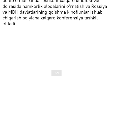
bo‘lib o‘tadi. Unda Toshkent xalqaro kinofestivali
doirasida hamkorlik aloqalarini o‘rnatish va Rossiya
va MDH davlatlarining qo‘shma kinofilmlar ishlab
chiqarish bo‘yicha xalqaro konferensiya tashkil
etiladi.