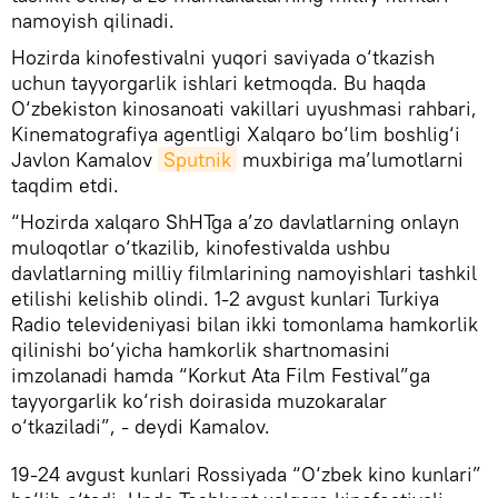
namoyish qilinadi.
Hozirda kinofestivalni yuqori saviyada o‘tkazish
uchun tayyorgarlik ishlari ketmoqda. Bu haqda
O‘zbekiston kinosanoati vakillari uyushmasi rahbari,
Kinematografiya agentligi Xalqaro bo‘lim boshlig‘i
Javlon Kamalov
Sputnik
muxbiriga ma’lumotlarni
taqdim etdi.
“Hozirda xalqaro ShHTga a’zo davlatlarning onlayn
muloqotlar o‘tkazilib, kinofestivalda ushbu
davlatlarning milliy filmlarining namoyishlari tashkil
etilishi kelishib olindi. 1-2 avgust kunlari Turkiya
Radio televideniyasi bilan ikki tomonlama hamkorlik
qilinishi bo‘yicha hamkorlik shartnomasini
imzolanadi hamda “Korkut Ata Film Festival”ga
tayyorgarlik ko‘rish doirasida muzokaralar
o‘tkaziladi”, - deydi Kamalov.
19-24 avgust kunlari Rossiyada “O‘zbek kino kunlari”