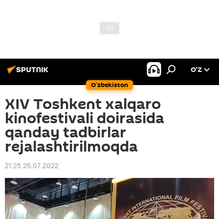
O’Z
O‘zbekiston
XIV Toshkent xalqaro
kinofestivali doirasida
qanday tadbirlar
rejalashtirilmoqda
21:25 25.07.2022