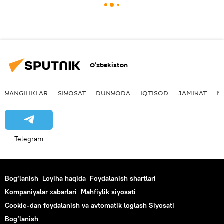
O‘zbekiston
YANGILIKLAR
SIYOSAT
DUNYODA
IQTISOD
JAMIYAT
M
Telegram
Bog‘lanish
Loyiha haqida
Foydalanish shartlari
Kompaniyalar xabarlari
Mahfiylik siyosati
Cookie-dan foydalanish va avtomatik loglash Siyosati
Bog‘lanish