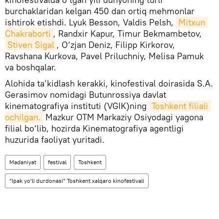
burchaklaridan kelgan 450 dan ortiq mehmonlar
ishtirok etishdi. Lyuk Besson, Valdis Pelsh,
Mitxun 
Chakraborti
, Randxir Kapur, Timur Bekmambetov,
Stiven Sigal
, O‘zjan Deniz, Filipp Kirkorov,
Ravshana Kurkova, Pavel Priluchniy, Melisa Pamuk
va boshqalar.
Alohida ta’kidlash kerakki, kinofestival doirasida S.A.
Gerasimov nomidagi Butunrossiya davlat
kinematografiya instituti (VGIK)ning
Toshkent filiali 
ochilgan.
Mazkur OTM Markaziy Osiyodagi yagona
filial bo‘lib, hozirda Kinematografiya agentligi
huzurida faoliyat yuritadi.
Madaniyat
festival
Toshkent
“Ipak yo‘li durdonasi” Toshkent xalqaro kinofestivali