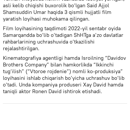
asli kelib chiqishi buxorolik bo‘lgan Said Ajjol
Shamsuddin Umar haqida 3 qismli hujjatli film
yaratish loyihasi muhokama qilingan.
Film loyihasining taqdimoti 2022-yil sentabr oyida
Samarqandda bo‘lib o‘tadigan ShHTga a’zo davlatlar
rahbarlarining uchrashuvida o‘tkazilishi
rejalashtirilgan.
Kinematografiya agentligi hamda Isroilning “Davidov
Brothers Company” bilan hamkorlikda “Ikkinchi
tug‘ilish” (“Vtoroe rojdenie”) nomli ko-produksiya”
loyihasini ishlab chiqarish bo‘yicha uchrashuv bo‘lib
o‘tadi. Unda kompaniya produseri Xay David hamda
taniqli aktor Ronen David ishtirok etishadi.