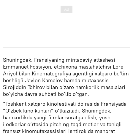
Shuningdek, Fransiyaning mintaqaviy attashesi
Emmanuel Fossiyon, elchixona maslahatchisi Lore
Ariyol bilan Kinematografiya agentligi xalqaro bo‘lim
boshlig‘i Javlon Kamalov hamda mutaxassis
Sirojiddin Tohirov bilan o‘zaro hamkorlik masalalari
bo‘yicha davra suhbati bo‘lib o‘tgan.
“Toshkent xalqaro kinofestivali doirasida Fransiyada
“O‘zbek kino kunlari” o‘tkaziladi. Shuningdek,
hamkorlikda yangi filmlar suratga olish, yosh
ijodkorlar o‘rtasida pitching-taqdimotlar va taniqli
fransuz kinomutaxassislari ishtirokida mahorat