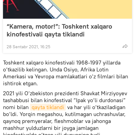
“Kamera, motor!”: Toshkent xalqaro
kinofestivali qayta tiklandi
28 Sentabr 2021, 16:25
Toshkent xalqaro kinofestivali 1968-1997 yillarda
o‘tkazilib kelingan. Unda Osiyo, Afrika Lotin
Amerkasi va Yevropa mamlakatlari o‘z filmlari bilan
ishtirok etgan.
2021 yili O‘zbekiston prezidenti Shavkat Mirziyoyev
tashabbusi bilan kinofestival “Ipak yo‘li durdonasi”
nomi bilan
qayta tiklandi
va har yili o‘tkaziladigan
bo‘ldi. Yorqin megashou, kutilmagan uchrashuvlar,
qaynoq premyeralar, fleshmoblar va jahonga
mashhur yulduzlarni bir joyga jamlagan
kinofestivalda o‘tgan yili dunyoning turli