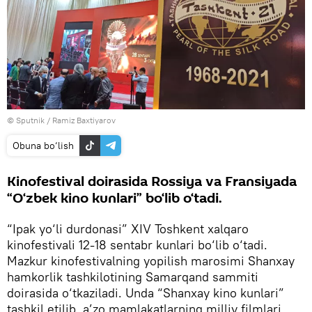
© Sputnik / Ramiz Baxtiyarov
Obuna bo‘lish
Kinofestival doirasida Rossiya va Fransiyada
“O‘zbek kino kunlari” bo‘lib o‘tadi.
“Ipak yo‘li durdonasi” XIV Toshkent xalqaro
kinofestivali 12-18 sentabr kunlari bo‘lib o‘tadi.
Mazkur kinofestivalning yopilish marosimi Shanxay
hamkorlik tashkilotining Samarqand sammiti
doirasida o‘tkaziladi. Unda “Shanxay kino kunlari”
tashkil etilib, a’zo mamlakatlarning milliy filmlari