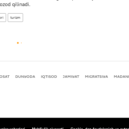
 ozod qilinadi.
ri
turizm
YOSAT
DUNYODA
IQTISOD
JAMIYAT
MIGRATSIYA
MADANI
alar xabarlari
Mahfiylik siyosati
Cookie-dan foydalanish va avtom