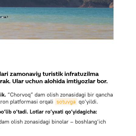
ari zamonaviy turistik infratuzilma
erak. Ular uchun alohida imtiyozlar bor.
ik.
“Chorvoq” dam olish zonasidagi bir qancha
tron platformasi orqali
sotuvga
qo‘yildi.
lib o‘tadi. Lotlar ro‘yxati qo‘yidagicha:
i dam olish zonasidagi binolar – boshlang‘ich
;