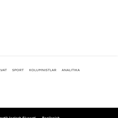
YAT
SPORT
KOLUMNISTLAR
ANALITIKA
atik loglash Siyosati
Bog‘lanish