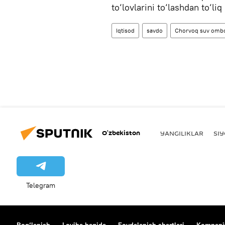
to‘lovlarini to‘lashdan to‘liq
Iqtisod
savdo
Chorvoq suv ombo
O‘zbekiston
YANGILIKLAR
SI
Telegram
Bog‘lanish
Loyiha haqida
Foydalanish shartlari
Kompaniy