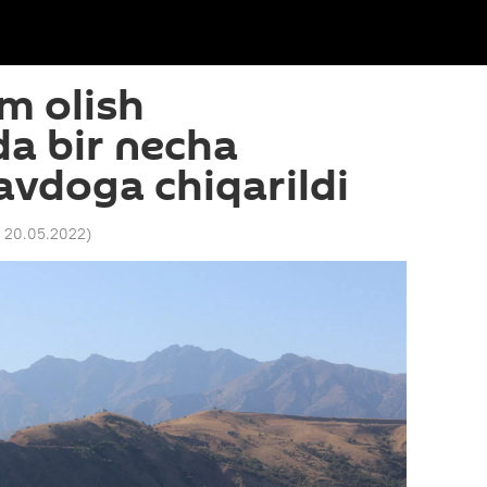
m olish
a bir necha
avdoga chiqarildi
0 20.05.2022
)