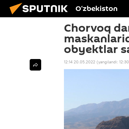
O‘zbekiston
Chorvoq da
maskanlarid
obyektlar s
12:14 20.05.2022
(yangilandi:
12:3