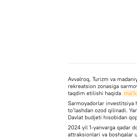
Avvalroq, Turizm va madaniy
rekreatsion zonasiga sarmoy
taqdim etilishi haqida
ma’l
Sarmoyadorlar investitsiya 
to‘lashdan ozod qilinadi. Y
Davlat budjeti hisobidan qop
2024 yil 1-yanvarga qadar do
attraksionlari va boshqalar 