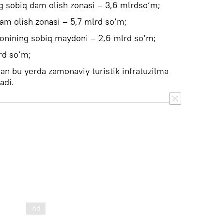
g sobiq dam olish zonasi – 3,6 mlrdso‘m;
am olish zonasi – 5,7 mlrd so‘m;
igonining sobiq maydoni – 2,6 mlrd so‘m;
rd so‘m;
an bu yerda zamonaviy turistik infratuzilma
adi.