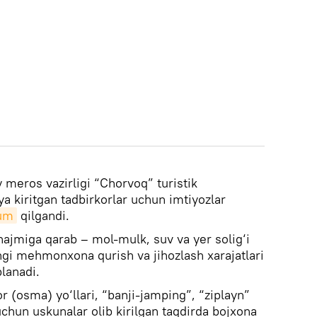
 meros vazirligi “Chorvoq” turistik
a kiritgan tadbirkorlar uchun imtiyozlar
um
qilgandi.
hajmiga qarab – mol-mulk, suv va yer solig‘i
angi mehmonxona qurish va jihozlash xarajatlari
lanadi.
r (osma) yo‘llari, “banji-jamping”, “ziplayn”
uchun uskunalar olib kirilgan taqdirda bojxona