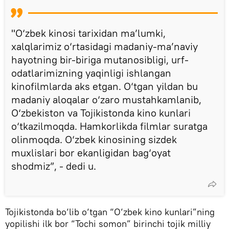
"O‘zbek kinosi tarixidan ma’lumki,
xalqlarimiz o‘rtasidagi madaniy-ma’naviy
hayotning bir-biriga mutanosibligi, urf-
odatlarimizning yaqinligi ishlangan
kinofilmlarda aks etgan. O‘tgan yildan bu
madaniy aloqalar o‘zaro mustahkamlanib,
O‘zbekiston va Tojikistonda kino kunlari
o‘tkazilmoqda. Hamkorlikda filmlar suratga
olinmoqda. O‘zbek kinosining sizdek
muxlislari bor ekanligidan bag‘oyat
shodmiz”, - dedi u.
Tojikistonda bo‘lib o‘tgan “O‘zbek kino kunlari”ning
yopilishi ilk bor “Tochi somon” birinchi tojik milliy