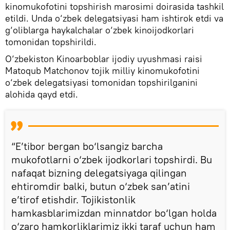
kinomukofotini topshirish marosimi doirasida tashkil
etildi. Unda o‘zbek delegatsiyasi ham ishtirok etdi va
g‘oliblarga haykalchalar o‘zbek kinoijodkorlari
tomonidan topshirildi.
O‘zbekiston Kinoarboblar ijodiy uyushmasi raisi
Matoqub Matchonov tojik milliy kinomukofotini
o‘zbek delegatsiyasi tomonidan topshirilganini
alohida qayd etdi.
“E’tibor bergan bo‘lsangiz barcha
mukofotlarni o‘zbek ijodkorlari topshirdi. Bu
nafaqat bizning delegatsiyaga qilingan
ehtiromdir balki, butun o‘zbek san’atini
e’tirof etishdir. Tojikistonlik
hamkasblarimizdan minnatdor bo‘lgan holda
o‘zaro hamkorliklarimiz ikki taraf uchun ham