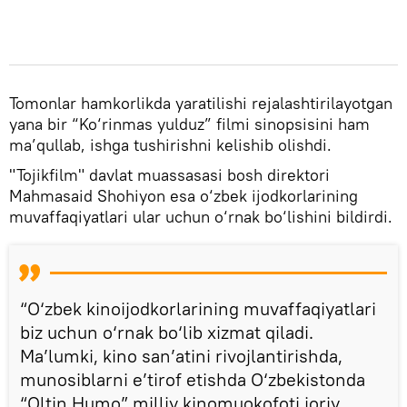
Tomonlar hamkorlikda yaratilishi rejalashtirilayotgan
yana bir “Ko‘rinmas yulduz” filmi sinopsisini ham
ma’qullab, ishga tushirishni kelishib olishdi.
"Tojikfilm" davlat muassasasi bosh direktori
Mahmasaid Shohiyon esa o‘zbek ijodkorlarining
muvaffaqiyatlari ular uchun o‘rnak bo‘lishini bildirdi.
“O‘zbek kinoijodkorlarining muvaffaqiyatlari
biz uchun o‘rnak bo‘lib xizmat qiladi.
Ma’lumki, kino san’atini rivojlantirishda,
munosiblarni e’tirof etishda O‘zbekistonda
“Oltin Humo” milliy kinomuokofoti joriy