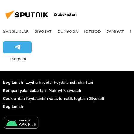
O‘zbekiston
YANGILIKLAR
SIYOSAT
DUNYODA
IQTISOD
JAMIYAT
M
Telegram
Bog‘lanish
Loyiha haqida
Foydalanish shartlari
Kompaniyalar xabarlari
Mahfiylik siyosati
Cookie-dan foydalanish va avtomatik loglash Siyosati
Bog‘lanish