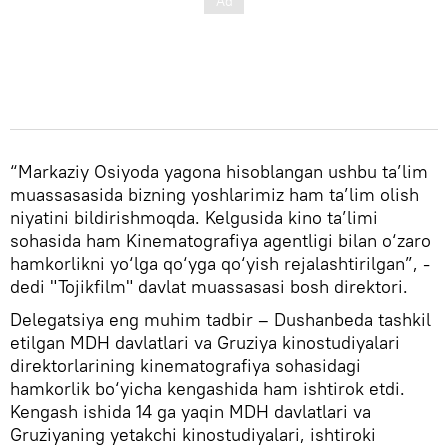
“Markaziy Osiyoda yagona hisoblangan ushbu ta’lim
muassasasida bizning yoshlarimiz ham ta’lim olish
niyatini bildirishmoqda. Kelgusida kino ta’limi
sohasida ham Kinematografiya agentligi bilan o‘zaro
hamkorlikni yo‘lga qo‘yga qo‘yish rejalashtirilgan”, -
dedi "Tojikfilm" davlat muassasasi bosh direktori.
Delegatsiya eng muhim tadbir – Dushanbeda tashkil
etilgan MDH davlatlari va Gruziya kinostudiyalari
direktorlarining kinematografiya sohasidagi
hamkorlik bo‘yicha kengashida ham ishtirok etdi.
Kengash ishida 14 ga yaqin MDH davlatlari va
Gruziyaning yetakchi kinostudiyalari, ishtiroki