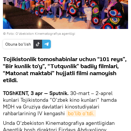
© Foto: O‘zbekiston Kinematografiya agentligi
Obuna bo‘lish
Tojikistonlik tomoshabinlar uchun “101 reys”,
“Bir kunlik to‘y”, “Tutqunlik” badiiy filmlari,
“Matonat maktabi” hujjatli filmi namoyish
etildi.
TOShKENT, 3 apr — Sputnik.
30-mart – 2-aprel
kunlari Tojikistonda “O‘zbek kino kunlari” hamda
MDH va Gruziya davlatlari kinostudiyalari
rahbarlarining IV kengashi
bo‘lib o‘tdi.
Unda O‘zbekiston Kinematografiya agentligidan
Agentlik bosh direktori Firdavs Abduxoliqov,