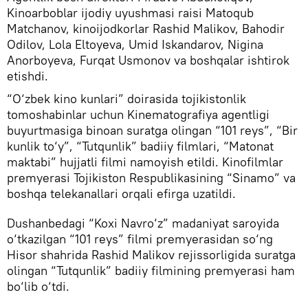
Kinoarboblar ijodiy uyushmasi raisi Matoqub
Matchanov, kinoijodkorlar Rashid Malikov, Bahodir
Odilov, Lola Eltoyeva, Umid Iskandarov, Nigina
Anorboyeva, Furqat Usmonov va boshqalar ishtirok
etishdi.
“O‘zbek kino kunlari” doirasida tojikistonlik
tomoshabinlar uchun Kinematografiya agentligi
buyurtmasiga binoan suratga olingan “101 reys”, “Bir
kunlik to‘y”, “Tutqunlik” badiiy filmlari, “Matonat
maktabi” hujjatli filmi namoyish etildi. Kinofilmlar
premyerasi Tojikiston Respublikasining “Sinamo” va
boshqa telekanallari orqali efirga uzatildi.
Dushanbedagi “Koxi Navro‘z” madaniyat saroyida
o‘tkazilgan “101 reys” filmi premyerasidan so‘ng
Hisor shahrida Rashid Malikov rejissorligida suratga
olingan “Tutqunlik” badiiy filmining premyerasi ham
bo‘lib o‘tdi.