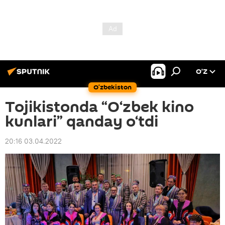
O’Z
O‘zbekiston
Tojikistonda “O‘zbek kino
kunlari” qanday o‘tdi
20:16 03.04.2022