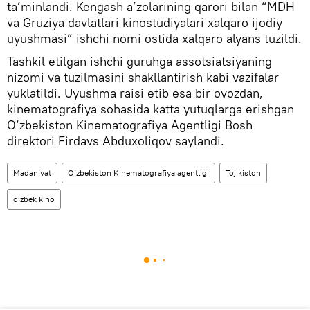
ta’minlandi. Kengash a’zolarining qarori bilan “MDH
va Gruziya davlatlari kinostudiyalari xalqaro ijodiy
uyushmasi” ishchi nomi ostida xalqaro alyans tuzildi.
Tashkil etilgan ishchi guruhga assotsiatsiyaning
nizomi va tuzilmasini shakllantirish kabi vazifalar
yuklatildi. Uyushma raisi etib esa bir ovozdan,
kinematografiya sohasida katta yutuqlarga erishgan
O‘zbekiston Kinematografiya Agentligi Bosh
direktori Firdavs Abduxoliqov saylandi.
Madaniyat
O‘zbekiston Kinematografiya agentligi
Tojikiston
o‘zbek kino