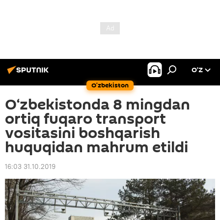
O’Z
O‘zbekiston
O‘zbekistonda 8 mingdan
ortiq fuqaro transport
vositasini boshqarish
huquqidan mahrum etildi
16:03 31.10.2019