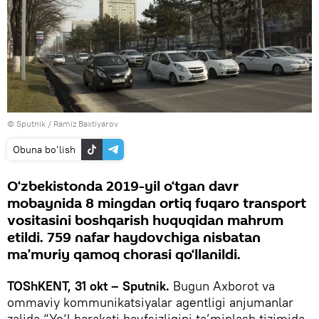
© Sputnik / Ramiz Baxtiyarov
Obuna bo‘lish
O‘zbekistonda 2019-yil o‘tgan davr
mobaynida 8 mingdan ortiq fuqaro transport
vositasini boshqarish huquqidan mahrum
etildi. 759 nafar haydovchiga nisbatan
ma’muriy qamoq chorasi qo‘llanildi.
TOShKENT, 31 okt – Sputnik.
Bugun Axborot va
ommaviy kommunikatsiyalar agentligi anjumanlar
zalida “Yo‘l harakati havfsizligini ta’minlash tizimida