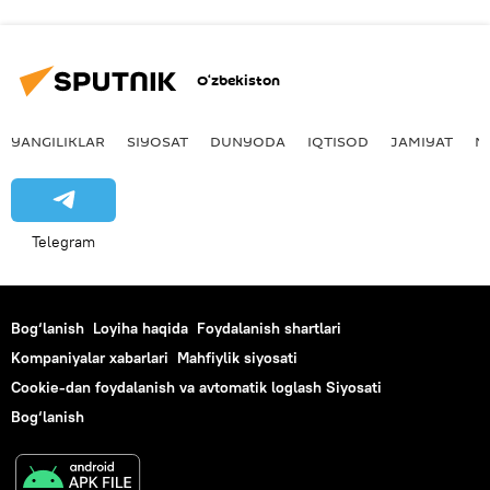
O‘zbekiston
YANGILIKLAR
SIYOSAT
DUNYODA
IQTISOD
JAMIYAT
M
Telegram
Bog‘lanish
Loyiha haqida
Foydalanish shartlari
Kompaniyalar xabarlari
Mahfiylik siyosati
Cookie-dan foydalanish va avtomatik loglash Siyosati
Bog‘lanish