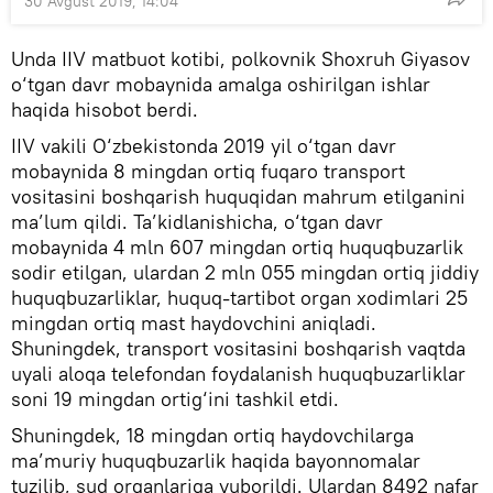
30 Avgust 2019, 14:04
Unda IIV matbuot kotibi, polkovnik Shoxruh Giyasov
o‘tgan davr mobaynida amalga oshirilgan ishlar
haqida hisobot berdi.
IIV vakili O‘zbekistonda 2019 yil o‘tgan davr
mobaynida 8 mingdan ortiq fuqaro transport
vositasini boshqarish huquqidan mahrum etilganini
ma’lum qildi. Ta’kidlanishicha, o‘tgan davr
mobaynida 4 mln 607 mingdan ortiq huquqbuzarlik
sodir etilgan, ulardan 2 mln 055 mingdan ortiq jiddiy
huquqbuzarliklar, huquq-tartibot organ xodimlari 25
mingdan ortiq mast haydovchini aniqladi.
Shuningdek, transport vositasini boshqarish vaqtda
uyali aloqa telefondan foydalanish huquqbuzarliklar
soni 19 mingdan ortig‘ini tashkil etdi.
Shuningdek, 18 mingdan ortiq haydovchilarga
ma’muriy huquqbuzarlik haqida bayonnomalar
tuzilib, sud organlariga yuborildi. Ulardan 8492 nafar